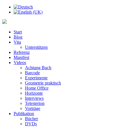
Start
Blog
Vita
Unterstützen
Referenz
Manifest
Videos
Achtung Buch
Barcode
Experimente
Geometrie praktisch
Home Office
Horizonte
Interviews
Telesterion
Vorträge
Publikation
Bücher
DVDs