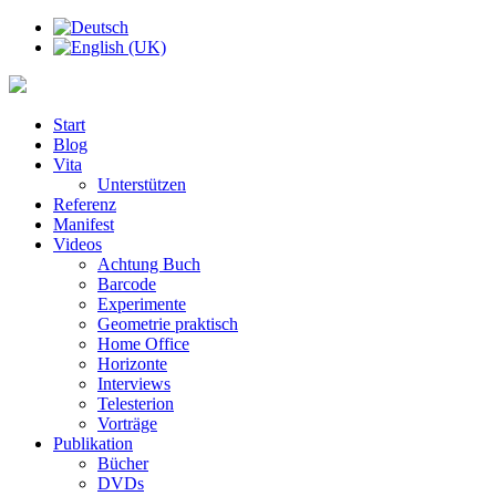
Start
Blog
Vita
Unterstützen
Referenz
Manifest
Videos
Achtung Buch
Barcode
Experimente
Geometrie praktisch
Home Office
Horizonte
Interviews
Telesterion
Vorträge
Publikation
Bücher
DVDs