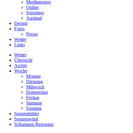
Meditationen
Online
Sonstiges
Ausland
Design
Fotos
Presse
Wetter
Links
Wetter
Übersicht
Archiv
Woche
Montag
Dienstag
Mittwoch
Donnerstag
Freitag
Samstag
Sonntag
Sonnenbilder
Sonnenwind
Schumann Resonanz