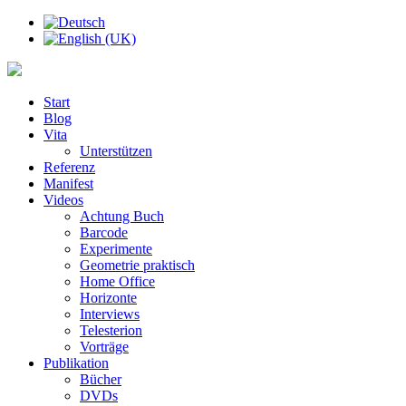
Start
Blog
Vita
Unterstützen
Referenz
Manifest
Videos
Achtung Buch
Barcode
Experimente
Geometrie praktisch
Home Office
Horizonte
Interviews
Telesterion
Vorträge
Publikation
Bücher
DVDs