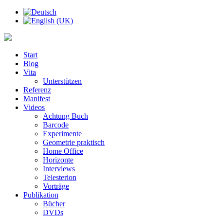
Start
Blog
Vita
Unterstützen
Referenz
Manifest
Videos
Achtung Buch
Barcode
Experimente
Geometrie praktisch
Home Office
Horizonte
Interviews
Telesterion
Vorträge
Publikation
Bücher
DVDs