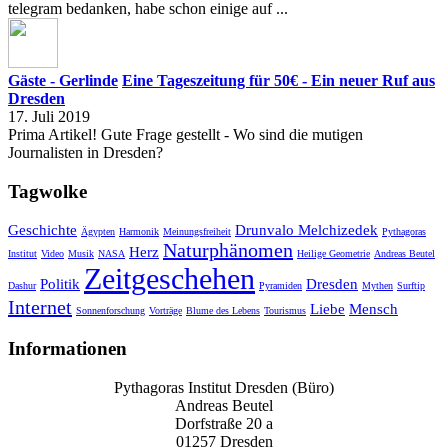
telegram bedanken, habe schon einige auf ...
Gäste - Gerlinde
Eine Tageszeitung für 50€ - Ein neuer Ruf aus
Dresden
17. Juli 2019
Prima Artikel! Gute Frage gestellt - Wo sind die mutigen
Journalisten in Dresden?
Tagwolke
Geschichte
Drunvalo Melchizedek
Ägypten
Harmonik
Meinungsfreiheit
Pythagoras
Naturphänomen
Herz
Institut
Video
Musik
NASA
Heilige Geometrie
Andreas Beutel
Zeitgeschehen
Politik
Dresden
Dashur
Pyramiden
Mythen
Surftip
Internet
Liebe
Mensch
Sonnenforschung
Vorträge
Blume des Lebens
Tourismus
Informationen
Pythagoras Institut Dresden (Büro)
Andreas Beutel
Dorfstraße 20 a
01257 Dresden