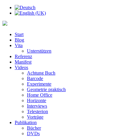
Start
Blog
Vita
Unterstützen
Referenz
Manifest
Videos
Achtung Buch
Barcode
Experimente
Geometrie praktisch
Home Office
Horizonte
Interviews
Telesterion
Vorträge
Publikation
Bücher
DVDs