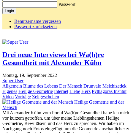
Passwort
Login
Benutzername vergessen
Passwort zurücksetzen
Drei neue Interviews bei Wa(h)re
Gesundheit mit Alexander Kühn
Montag, 19. September 2022
Super User
Allgemein
Blume des Lebens
Der Mensch
Drunvalo Melchizedek
Eigenes
Heilige Geometrie
Internet
Liebe
Herz
Pythagoras Institut
Video
Vorträge
Zeitgeschehen
Heilige Geometrie und der
Mensch
Mit Alexander Kühn vom Portal Wa(h)re Gesundheit habe ich mich
vor kurzem getroffen, um über meine Lieblingsthemen Heilige
Geometrie, Bewußtsein und das Herz zu sprechen. Wir haben im
Nachgang noch Fotos eingefügt, um die Geometrie anschaulicher zu