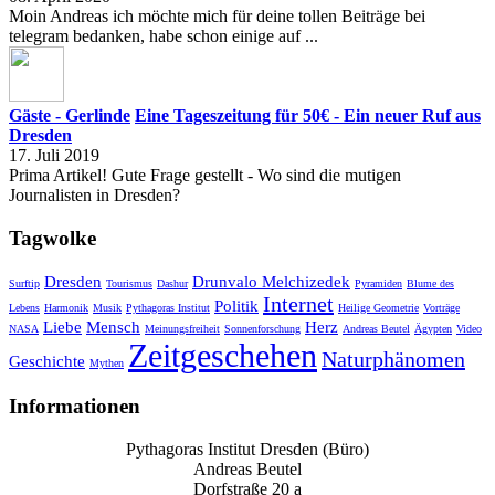
Moin Andreas ich möchte mich für deine tollen Beiträge bei
telegram bedanken, habe schon einige auf ...
Gäste - Gerlinde
Eine Tageszeitung für 50€ - Ein neuer Ruf aus
Dresden
17. Juli 2019
Prima Artikel! Gute Frage gestellt - Wo sind die mutigen
Journalisten in Dresden?
Tagwolke
Dresden
Drunvalo Melchizedek
Surftip
Tourismus
Dashur
Pyramiden
Blume des
Internet
Politik
Lebens
Harmonik
Musik
Pythagoras Institut
Heilige Geometrie
Vorträge
Liebe
Mensch
Herz
NASA
Meinungsfreiheit
Sonnenforschung
Andreas Beutel
Ägypten
Video
Zeitgeschehen
Naturphänomen
Geschichte
Mythen
Informationen
Pythagoras Institut Dresden (Büro)
Andreas Beutel
Dorfstraße 20 a