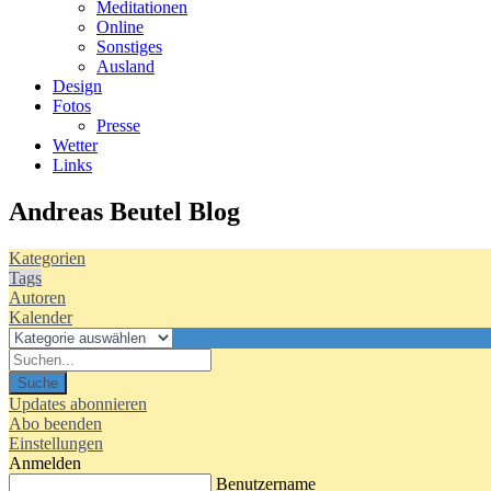
Meditationen
Online
Sonstiges
Ausland
Design
Fotos
Presse
Wetter
Links
Andreas Beutel Blog
Kategorien
Tags
Autoren
Kalender
Suche
Updates abonnieren
Abo beenden
Einstellungen
Anmelden
Benutzername