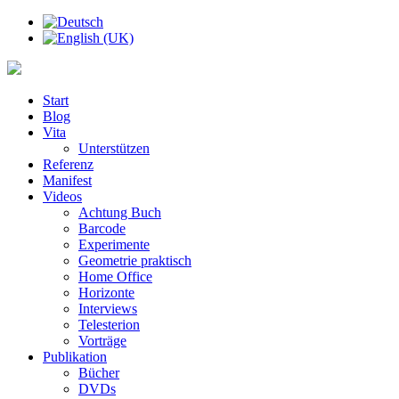
Start
Blog
Vita
Unterstützen
Referenz
Manifest
Videos
Achtung Buch
Barcode
Experimente
Geometrie praktisch
Home Office
Horizonte
Interviews
Telesterion
Vorträge
Publikation
Bücher
DVDs