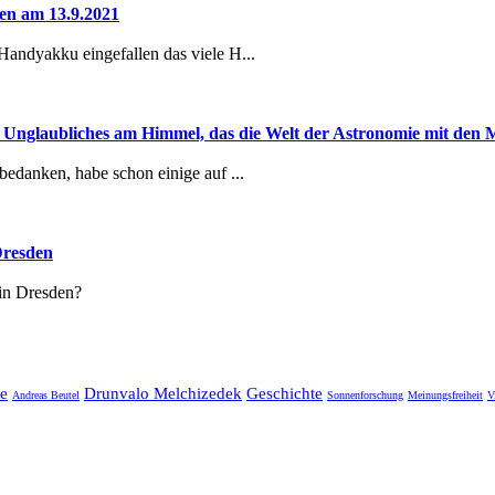
en am 13.9.2021
Handyakku eingefallen das viele H...
 Unglaubliches am Himmel, das die Welt der Astronomie mit den 
bedanken, habe schon einige auf ...
Dresden
 in Dresden?
e
Drunvalo Melchizedek
Geschichte
Andreas Beutel
Sonnenforschung
Meinungsfreiheit
V