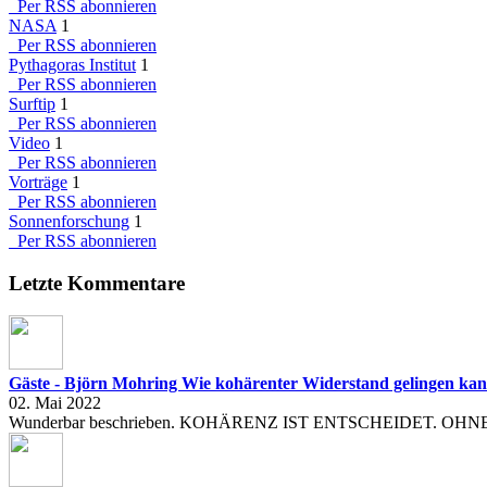
Per RSS abonnieren
NASA
1
Per RSS abonnieren
Pythagoras Institut
1
Per RSS abonnieren
Surftip
1
Per RSS abonnieren
Video
1
Per RSS abonnieren
Vorträge
1
Per RSS abonnieren
Sonnenforschung
1
Per RSS abonnieren
Letzte Kommentare
Gäste - Björn Mohring
Wie kohärenter Widerstand gelingen ka
02. Mai 2022
Wunderbar beschrieben. KOHÄRENZ IST ENTSCHEIDET. O