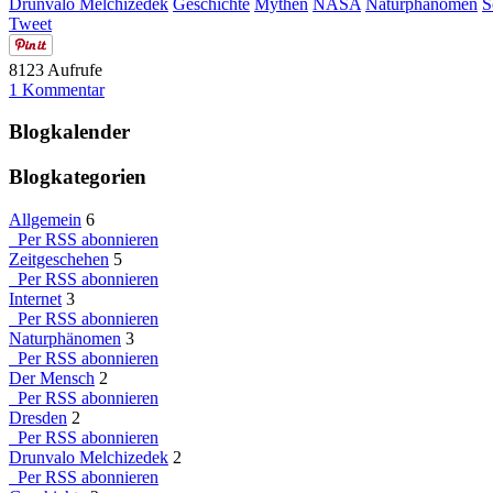
Drunvalo Melchizedek
Geschichte
Mythen
NASA
Naturphänomen
S
Tweet
8123 Aufrufe
1 Kommentar
Blogkalender
Blogkategorien
Allgemein
6
Per RSS abonnieren
Zeitgeschehen
5
Per RSS abonnieren
Internet
3
Per RSS abonnieren
Naturphänomen
3
Per RSS abonnieren
Der Mensch
2
Per RSS abonnieren
Dresden
2
Per RSS abonnieren
Drunvalo Melchizedek
2
Per RSS abonnieren