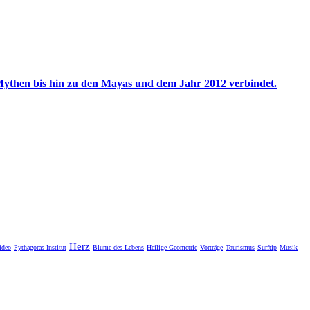
Mythen bis hin zu den Mayas und dem Jahr 2012 verbindet.
Herz
ideo
Pythagoras Institut
Blume des Lebens
Heilige Geometrie
Vorträge
Tourismus
Surftip
Musik